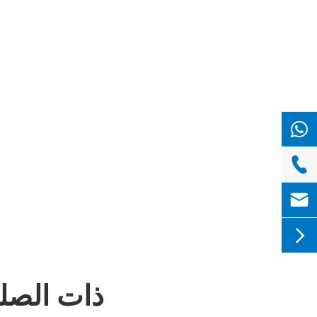



توصيات أضواء LED HPWINNER ذات ا