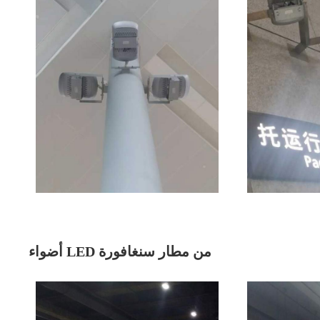
أضواء LED من مطار سنغافورة