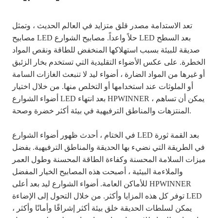
تعد الاستدامة مصدر قلق متزايد في العالم الحديث ، وتمثل
مصابيح LED حلاً واعداً. مصابيح الشوارع LED بعد السطح
صديقة للبيئة بسبب استهلاكها المنخفض للطاقة ونقص المواد
الخطرة. على عكس الأضواء التقليدية التي تستخدم بخار الزئبق
أو غيرها من المواد الضارة ، أضواء ليد لا تنبعث الغازات السامة
أو الملوثات عند استخدامها أو التخلص منها. من خلال اختيار
أضواء الشوارع LED بعد انتهاء HPWINNER ، يمكن أن تساهم
المنتزهات والمناطق الترفيهية في بيئة أكثر خضرة وصحة.
في الختام ، أحدث ظهور أضواء الشوارع LED بعد القمة ثورة
في الطريقة التي نضيء بها الحديقة والمناطق الترفيهية. بفضل
ميزات السلامة المحسنة وكفاءة الطاقة المحسنة وطول العمر
والملاءمة البيئية ، أصبحت هذه المصابيح الخيار المفضل
للأماكن العامة. أضواء الشوارع ليد بعد أعلى HPWINNER
توفر كل هذه المزايا وأكثر. من خلال التحول إلى الإضاءة LED
، يمكن لسلطات الحديقة خلق بيئة أكثر إشراقًا وأمانًا وأكثر