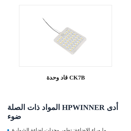
قاد وحدة CK7B
المواد ذات الصلة HPWINNER أدى
ضوء
ما وراء الإضاءة: تطور وحدات إضاءة الشوارع