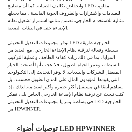
وانخفاض تكاليف الصيانة. كما أن مصابيح LED مقاومة
للصدمات والاهتزازات والظروف الجوية القاسية ، مما يجعلها
مثالية للاستخدام الخارجي. تضمن متانتها استمرار تشغيل نظام
الإضاءة حتى في البيئات الصعبة.
توفر مجموعات التعديل التحديثي LED الخارجية طريقة
بسيطة وفعالة لترقية نظام الإضاءة الخارجي. مع العديد من
المزايا ، بما في ذلك زيادة كفاءة الطاقة ، وعملية التركيب
البسيطة ، وعمر الحياة الطويل ، فلا عجب أنها أصبحت الخيار
المفضل للشركات والبلديات. لا يوفر التحديث إلى التكنولوجيا
التي يقودها المؤيدون المال على المدى الطويل فحسب ، بل
يساهم أيضًا في مستقبل أكثر خضرة وأكثر استدامة. لذلك ، إذا
كنت تبحث عن ترقية نظام الإضاءة الخارجي الخاص بك ، ففكر
في بساطة ومزايا مجموعات التعديل التحديثي LED الخارجية
من HPWINNER.
توصيات أضواء LED HPWINNER