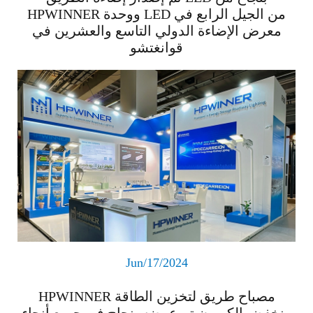
HPWINNER ووحدة LED من الجيل الرابع في
معرض الإضاءة الدولي التاسع والعشرين في
قوانغتشو
اقرأ المزيد
Jun/17/2024
HPWINNER مصباح طريق لتخزين الطاقة
منخفض الكربون تم عرضه بنجاح في جميع أنحاء