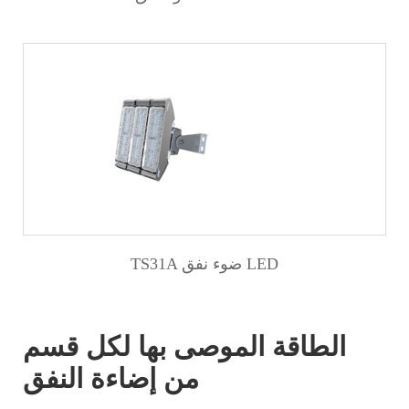
TS31A ضوء نفق LED
الطاقة الموصى بها لكل قسم
من إضاءة النفق