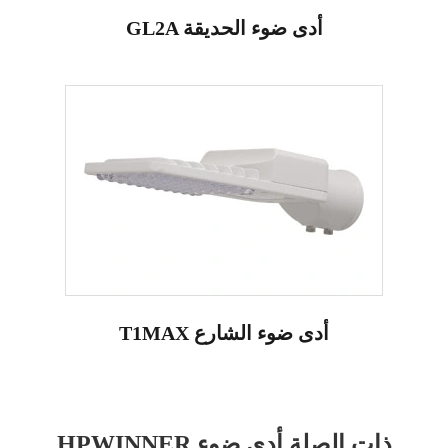
GL2A أدى ضوء الحديقة
T1MAX أدى ضوء الشارع
HPWINNER ذات الصلة أدى ضوء