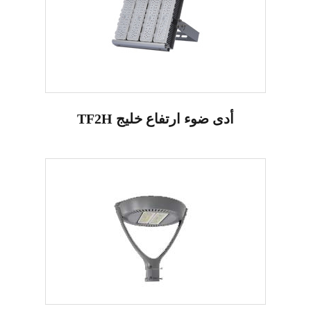
TF2H أدى ضوء ارتفاع خليج