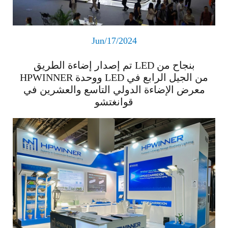
Jun/17/2024
تم إصدار إضاءة الطريق LED بنجاح من
HPWINNER ووحدة LED من الجيل الرابع في
معرض الإضاءة الدولي التاسع والعشرين في
قوانغتشو
اقرأ المزيد