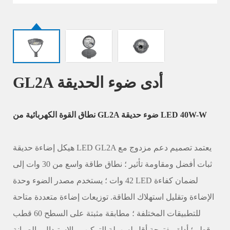
GL2A أدى ضوء الحديقة
نطاق القوة الكهربائية من GL2A ضوء حديقة LED 40W-W
هيكل إضاءة حديقة LED GL2A يعتمد تصميم دعم مزدوج مع
ثبات أفضل ومقاومة تأثير ؛ نطاق طاقة واسع من 30 وات إلى
42 وات ؛ يستخدم مصدر الضوء وحدة LED لضمان كفاءة
الإضاءة وتقليل استهلاك الطاقة. توزيعات إضاءة متعددة متاحة
للتطبيقات المختلفة ؛ مطابقة مثبتة على السطح 60 قطب
قطر ؛ أداة مفتوحة أقل لسهولة التركيب والاستبدال والصيانة.