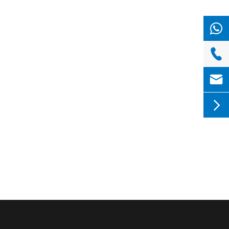


