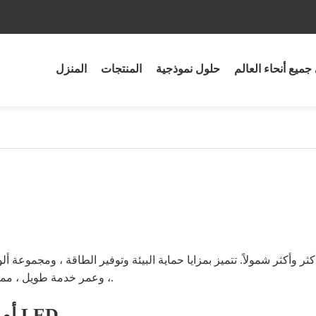
جميع أنحاء العالم
حلول نموذجية
المنتجات
المنزل
، وعمر خدمة طويل ، مما يحل مشكلة العمر الافتراضي القصير لمصابيح الإضاءة التقليدية.
أو. خصائص مصدر الضوء لمصابيح الأنفاق LED