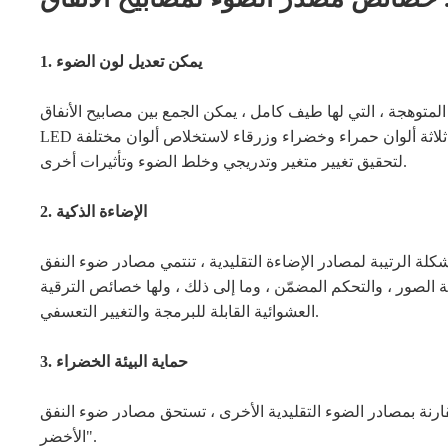
1. يمكن تعديل لون الضوء
توهجة ، التي لها طيف كامل ، يمكن الجمع بين مصابيح الأنفاق
LED ومطابقتها بحرية دون مرشحات. لا حاجة للمرشحات ، استخدم عناصر ثلاثة ألوان حمراء وخضراء وزرقاء لاستخلاص ألوان مختلفة
لتحقيق تغيير متغير وتدريجي وخلط الضوء وتأثيرات أخرى.
2. الإضاءة الذكية
ة لمصادر الإضاءة التقليدية ، تنتمي مصادر ضوء النفق LED إلى منتجات إلكترونية دقيقة منخفضة الجهد ، والتي
جة الصور ، والتحكم المضمّن ، وما إلى ذلك ، ولها خصائص الترقية
العشوائية القابلة للبرمجة والتغيير التعسفي.
3. حماية البيئة الخضراء
در الضوء التقليدية الأخرى ، تستحق مصادر ضوء النفق LED أن يطلق عليها "مصادر الضوء
الأخضر".