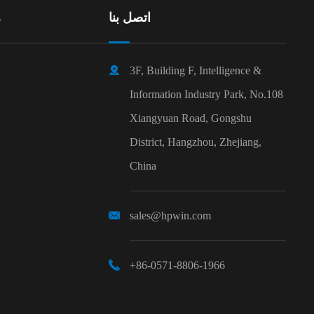
اتصل بنا
ر

3F, Building F, Intelligence &
Information Industry Park, No.108
Xiangyuan Road, Gongshu
District, Hangzhou, Zhejiang,
China

sales@hpwin.com

+86-0571-8806-1966