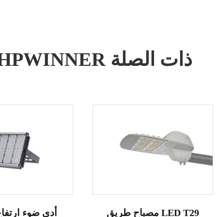
توصيات أضواء LED HPWINNER ذات الصلة
مصباح طريق LED T29