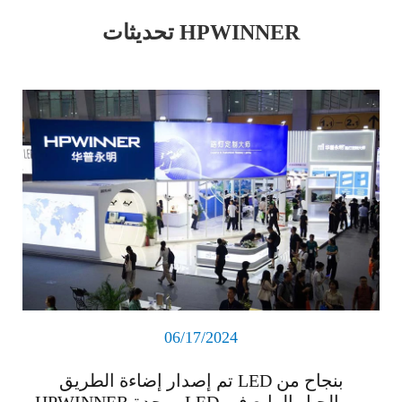
تحديثات HPWINNER
اقرأ المزيد
06/17/2024
تم إصدار إضاءة الطريق LED بنجاح من
HPWINNER ووحدة LED من الجيل الرابع في